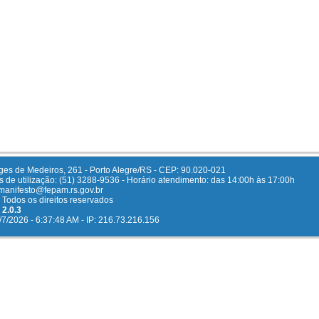
ges de Medeiros, 261 - Porto Alegre/RS - CEP: 90.020-021
 de utilização: (51) 3288-9536 - Horário atendimento: das 14:00h às 17:00h
 manifesto@fepam.rs.gov.br
Todos os direitos reservados
 2.0.3
/7/2026 - 6:37:48 AM - IP: 216.73.216.156